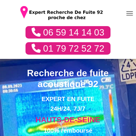
DÉP
06 59 14 14 03
01 79 72 52 72
Recherche de fuite
acoustique 92
EXPERT EN FUITE
24H/24, 7J/7
HAUTS-DE-SEINE
100% remboursé